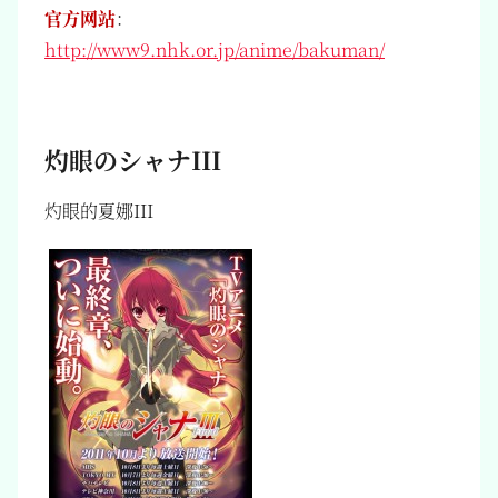
官方网站
：
http://www9.nhk.or.jp/anime/bakuman/
灼眼のシャナIII
灼眼的夏娜III