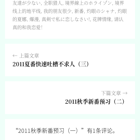
友達が少ない
,
全职猎人
,
境界線上のホライゾン
,
境界
线上的地平线
,
我的朋友很少
,
新番
,
灼眼のシャナ
,
灼眼
的夏娜
,
爆漫
,
真剣で私に恋しなさい!
,
花牌情缘
,
请认
真的和我恋爱！
文
上篇文章
章
2011夏番快速吐槽不求人（三）
导
航
下篇文章
2011秋季新番预习（二）
“
2011秋季新番预习（一）
”有1条评论。