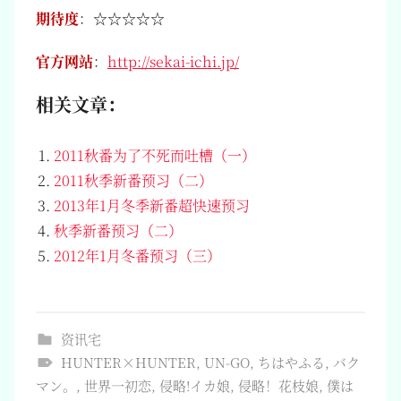
期待度
：☆☆☆☆☆
官方网站
：
http://sekai-ichi.jp/
相关文章：
2011秋番为了不死而吐槽（一）
2011秋季新番预习（二）
2013年1月冬季新番超快速预习
秋季新番预习（二）
2012年1月冬番预习（三）
资讯宅
HUNTER×HUNTER
,
UN-GO
,
ちはやふる
,
バク
マン。
,
世界一初恋
,
侵略!イカ娘
,
侵略！花枝娘
,
僕は