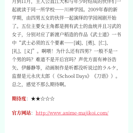
月到11月，主人公直江大和与年少时结成的伙伴们一
起就读于同一所学校——川神学园。2009年春的新
学期，由四男五女的伙伴一起演绎的学园闹剧开始
了。五位主要女主角都是拥有武士的血统并且习武的
女子，分别对应了新渡户稻造的作品《武士道》一书
中“武士必须的五个要素——[诚]、[勇]、[仁]、
[礼]、[义]”。啊喂！为什么还有四男？一般不是一
个男的吗？难道不是开后宫吗？声优方面有神谷浩
矢、伊藤静等，动画制作是听都没听说过的ラルケ，
监督是元永庆太郎（《School Days》《刀语》）。
总之，感觉不那么期待啊。
期待度
：★★☆☆☆
官方网站
：
http://www.anime-majikoi.com/