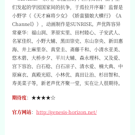
们发起的学园国家间的抗争，于焉拉开序幕！监督是
小野学（《天才麻将少女》《娇蛮猫娘大横行》《A
Channel》），动画制作是SUNRISE。声优阵容异
常豪华：福山润、茅原实里、田村睦心、子安武人、
名冢佳织、小野大辅、黑田崇史、东山奈央、新田惠
海、井上麻里奈、真堂圭、斋藤千和、小清水亚美、
悠木碧、大桥步夕、平川大辅、森永理科、又及爱、
宫下容治、白石稔、白石凉子、清水爱、楠大典、中
原麻衣、真殿光昭、小林优、真田让治、杉田智和、
寿美菜子等，新老声优齐聚一堂，实在让人很期待。
期待度
：★★★★☆
官方网站
：
http://genesis-horizon.net/