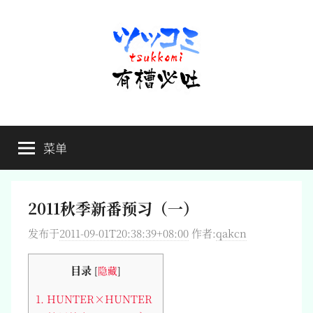
跳
至
内
容
有
不
吐
菜单
槽
槽，
毋
宁
必
死
2011秋季新番预习（一）
吐
发布于
2011-09-01T20:38:39+08:00
作者:
qakcn
目录
[
隐藏
]
1.
HUNTER×HUNTER