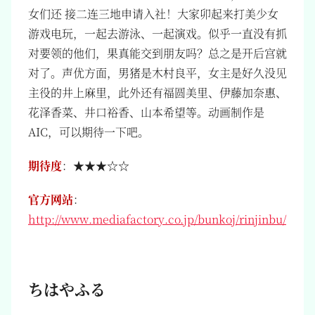
女们还 接二连三地申请入社！大家卯起来打美少女
游戏电玩，一起去游泳、一起演戏。似乎一直没有抓
对要领的他们，果真能交到朋友吗？总之是开后宫就
对了。声优方面，男猪是木村良平，女主是好久没见
主役的井上麻里，此外还有福圆美里、伊藤加奈惠、
花泽香菜、井口裕香、山本希望等。动画制作是
AIC，可以期待一下吧。
期待度
：★★★☆☆
官方网站
：
http://www.mediafactory.co.jp/bunkoj/rinjinbu/
ちはやふる