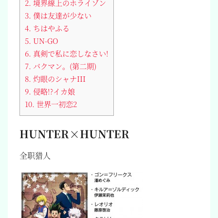
2.
境界線上のホライゾン
3.
僕は友達が少ない
4.
ちはやふる
5.
UN-GO
6.
真剣で私に恋しなさい!
7.
バクマン。(第二期)
8.
灼眼のシャナIII
9.
侵略!?イカ娘
10.
世界一初恋2
HUNTER×HUNTER
全职猎人