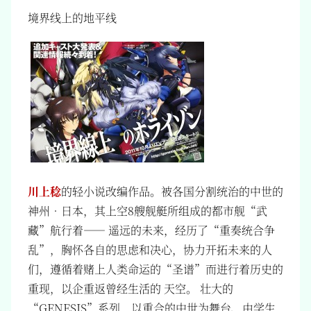
境界线上的地平线
川上稔
的轻小说改编作品。被各国分割统治的中世的
神州‧日本，其上空8艘舰艇所组成的都市舰“武
藏”航行着—— 遥远的未来，经历了“重奏统合争
乱”，胸怀各自的思虑和决心，协力开拓未来的人
们，遵循着赌上人类命运的“圣谱”而进行着历史的
重现，以企重返曾经生活的 天空。 壮大的
“GENESIS”系列，以重合的中世为舞台、由学生