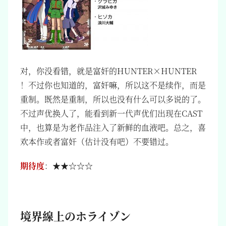
对，你没看错，就是富奸的HUNTER×HUNTER
！不过你也知道的，富奸嘛，所以这不是续作，而是
重制。既然是重制，所以也没有什么可以多说的了。
不过声优换人了，能看到新一代声优们出现在CAST
中，也算是为老作品注入了新鲜的血液吧。总之，喜
欢本作或者富奸（估计没有吧）不要错过。
期待度
：★★☆☆☆
境界線上のホライゾン