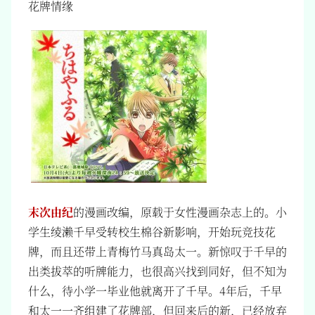
花牌情缘
末次由纪
的漫画改编，原载于女性漫画杂志上的。小
学生绫濑千早受转校生棉谷新影响，开始玩竞技花
牌，而且还带上青梅竹马真岛太一。新惊叹于千早的
出类拔萃的听牌能力，也很高兴找到同好，但不知为
什么，待小学一毕业他就离开了千早。4年后，千早
和太一一齐组建了花牌部，但回来后的新，已经放弃