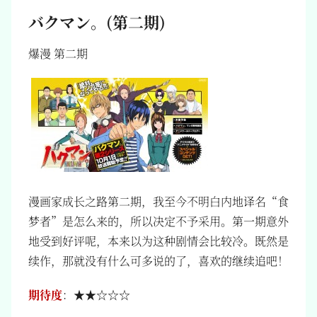
バクマン。(第二期)
爆漫 第二期
漫画家成长之路第二期，我至今不明白内地译名“食
梦者”是怎么来的，所以决定不予采用。第一期意外
地受到好评呢，本来以为这种剧情会比较冷。既然是
续作，那就没有什么可多说的了，喜欢的继续追吧！
期待度
：★★☆☆☆