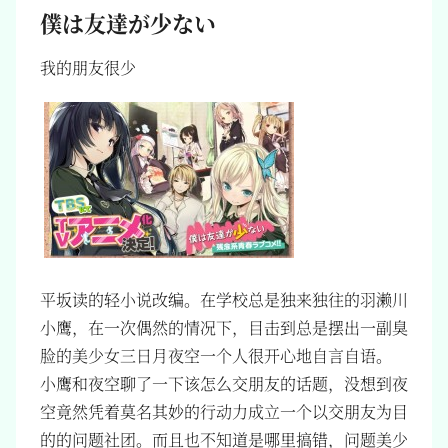
僕は友達が少ない
我的朋友很少
平坂读的轻小说改编。在学校总是独来独往的羽濑川
小鹰，在一次偶然的情况下，目击到总是摆出一副臭
脸的美少女三日月夜空一个人很开心地自言自语。
小鹰和夜空聊了一下该怎么交朋友的话题，没想到夜
空竟然凭着莫名其妙的行动力成立一个以交朋友为目
的的问题社团。而且也不知道是哪里搞错，问题美少