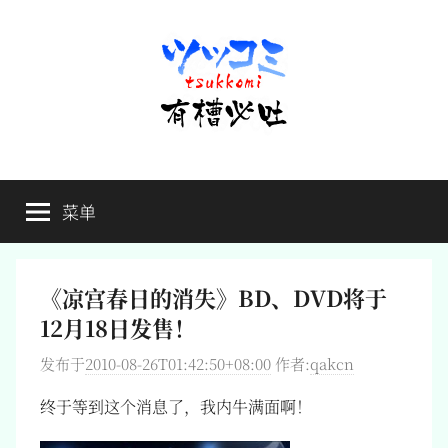
跳
至
内
容
有
不
吐
菜单
槽
槽，
毋
宁
必
死
《凉宫春日的消失》BD、DVD将于
吐
12月18日发售！
发布于
2010-08-26T01:42:50+08:00
作者:
qakcn
终于等到这个消息了，我内牛满面啊！