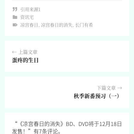
引用来源1
资讯宅
凉宫春日
,
凉宫春日的消失
,
长门有希
文
上篇文章
章
蛋疼的生日
导
航
下篇文章
秋季新番预习（一）
“
《凉宫春日的消失》BD、DVD将于12月18日
发售！
”有7条评论。