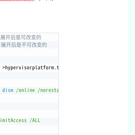
盘符展开后是可改变的
Copy
>盘符展开后是不可改变的
 >hypervisorplatform.txt
）
dism
/online
/norestart
 /add-package:
"%SystemRoo
imitAccess
/ALL