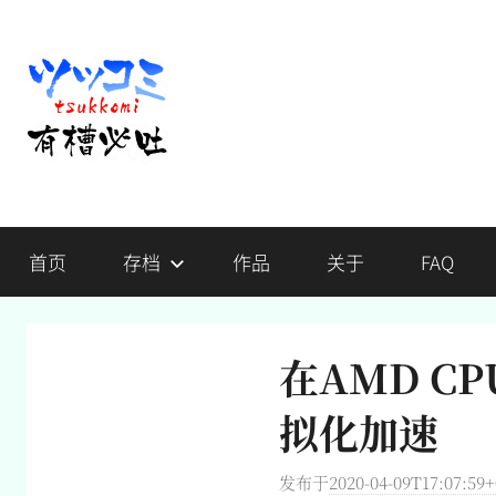
跳
至
内
容
有
不
吐
首页
存档
作品
关于
FAQ
槽，
槽
毋
宁
必
死
在AMD C
吐
拟化加速
发布于
2020-04-09T17:07:59+