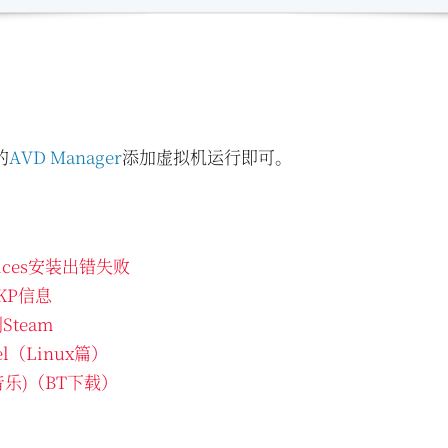
的
AVD Manager
添加虚拟机运行即可。
rvices安装出错失败
PKP信息
team
el（Linux篇）
音乐)（BT下载）