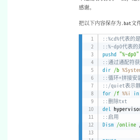
感谢。
把以下内容保存为
文
.bat
::%cd%代表
::%~dp0代
pushd
"%~dp0"
::通过通配符获取文
dir
/b
%Syste
::循环+拼接安
::/quiet
for
/f
%%i
in
::删除txt
del
 hyperviso
::启用
Dism
/online
 
pause