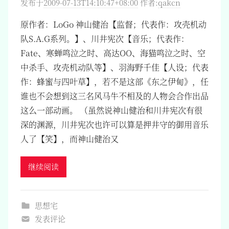
发布于
2009-07-13T14:10:47+08:00
作者:
qakcn
原作者：LoGo 神山健治【监督；代表作：攻壳机动
队S.A.G系列。】、川井宪次【音乐；代表作：
Fate、寒蝉鸣泣之时、高达OO、海猫鸣泣之时、空
中杀手、攻壳机动队等】、羽海野千佳【人设；代表
作：蜂蜜与四叶草】，若不是这部《东之伊甸》，任
谁也不会想到这三名风马牛不相及的人物会合作出品
这么一部动画。 （虽然说神山健治和川井宪次有很
深的渊源，川井宪次也许可以算是押井守的御用音乐
人了【笑】，而神山健治又
继续阅读
思想宅
发表评论