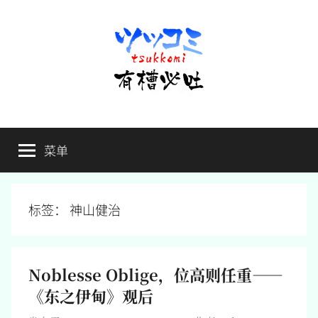
跳
至
内
容
有
不
吐
菜单
槽
槽，
毋
宁
必
死
标签：
神山健治
吐
Noblesse Oblige，位高则任重——
《东之伊甸》观后