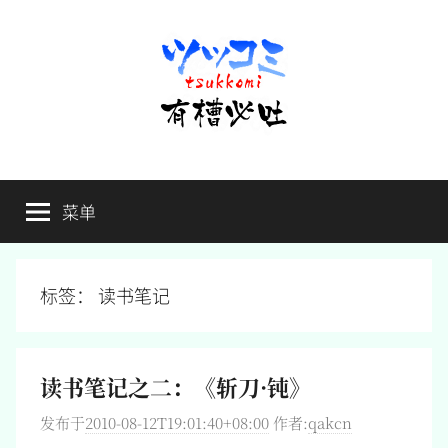
跳
至
内
容
有
不
吐
菜单
槽
槽，
毋
宁
必
死
标签：
读书笔记
吐
读书笔记之二：《斩刀·钝》
发布于
2010-08-12T19:01:40+08:00
作者:
qakcn