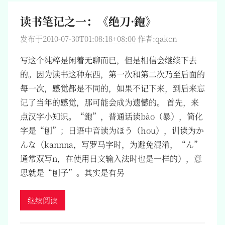
读书笔记之一：《绝刀·鉋》
发布于
2010-07-30T01:08:18+08:00
作者:
qakcn
写这个纯粹是闲着无聊而已，但是相信会继续下去
的。因为读书这种东西，第一次和第二次乃至后面的
每一次，感觉都是不同的，如果不记下来，到后来忘
记了当年的感觉，那可能会成为遗憾的。 首先，来
点汉字小知识。“鉋”，普通话读bào（暴），简化
字是“刨”；日语中音读为ほう（hou），训读为か
んな（kannna，写罗马字时，为避免混淆，“ん”
通常双写n，在使用日文输入法时也是一样的），意
思就是“刨子”。其实是有另
继续阅读