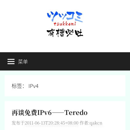
跳
至
内
容
有
不
吐
菜单
槽
槽，
毋
宁
必
死
标签：
IPv4
吐
再谈免费IPv6——Teredo
发布于
2011-06-13T20:28:45+08:00
作者:
qakcn