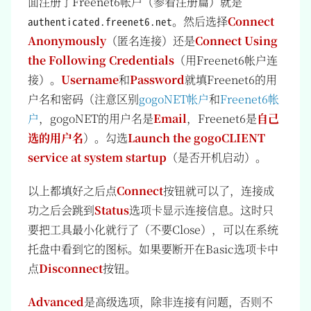
面注册了Freenet6帐户（参看注册篇）就是
。然后选择
Connect
authenticated.freenet6.net
Anonymously
（匿名连接）还是
Connect Using
the Following Credentials
（用Freenet6帐户连
接）。
Username
和
Password
就填Freenet6的用
户名和密码（注意区别
gogoNET帐户
和
Freenet6帐
户
，gogoNET的用户名是
Email
，Freenet6是
自己
选的用户名
）。勾选
Launch the gogoCLIENT
service at system startup
（是否开机启动）。
以上都填好之后点
Connect
按钮就可以了，连接成
功之后会跳到
Status
选项卡显示连接信息。这时只
要把工具最小化就行了（不要Close），可以在系统
托盘中看到它的图标。如果要断开在Basic选项卡中
点
Disconnect
按钮。
Advanced
是高级选项，除非连接有问题，否则不