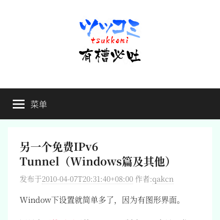
跳
至
内
容
有
不
吐
菜单
槽
槽，
毋
宁
必
死
另一个免费IPv6
吐
Tunnel（Windows篇及其他）
发布于
2010-04-07T20:31:40+08:00
作者:
qakcn
Window下设置就简单多了，因为有图形界面。