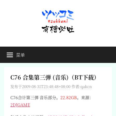
跳
至
内
容
有
不
吐
菜单
槽
槽，
毋
宁
必
死
C76 合集第三弹 (音乐)（BT下载）
吐
发布于
2009-08-31T23:48:48+08:00
作者:
qakcn
C76合计第三弹 音乐部分。
22.82GB
。来源：
2DJGAME