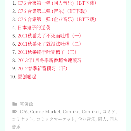
C76 合集第一弹 (同人音乐)（BT下载）
C76 合集第二弹 (音乐)（BT下载）
C76 合集第一弹 (企业音乐)（BT下载）
日本鬼子的逆袭
2011秋番为了不死而吐槽（一）
2011秋番死了就没法吐槽（二）
2011秋番终于吐完槽了（三）
2013年1月冬季新番超快速预习
2012春季新番预习（下）
原创崛起
宅资源
C76
,
Comic Market
,
Comike
,
Comiket
,
コミケ
,
コミケット
,
コミックマーケット
,
企业音乐
,
同人
,
同人
音乐