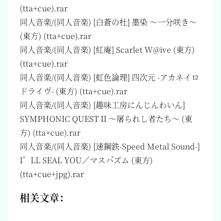
(tta+cue).rar
同人音楽/(同人音楽) [白蒼の杜] 墨染 ～一分咲き～
(東方) (tta+cue).rar
同人音楽/(同人音楽) [紅庵] Scarlet W@ive (東方)
(tta+cue).rar
同人音楽/(同人音楽) [虹色論理] 四次元 -アカネイロ
ドライヴ- (東方) (tta+cue).rar
同人音楽/(同人音楽) [趣味工房にんじんわいん]
SYMPHONIC QUEST II ～屠られし者たち～ (東
方) (tta+cue).rar
同人音楽/(同人音楽) [速鋼鉄-Speed Metal Sound-]
I’LL SEAL YOU／マスパズム (東方)
(tta+cue+jpg).rar
相关文章：