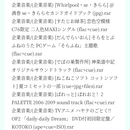
企業音楽/(企業音楽) [Whirlpool・se・きらら] ＠
渦巻 se・きららセカンドガイドブック (jpg).rar
企業音楽/(企業音楽) [すたじお緑茶] 恋色空模様
C76限定 二人色MAXIシングル (flac+cue).rar
企業音楽/(企業音楽) [だんでらいおん] そらをとぶ
ふねのうた PCゲーム「そらふね」主題歌
(flac+cue).rar
企業音楽/(企業音楽) [でぼの巣製作所] 神楽道中記
オリジナルサウンドトラック (flac+cue).rar
企業音楽/(企業音楽) [ねこねこソフト コットンソフ
ト] 夏コミセットの一部 (cue+jpg+files).rar
企業音楽/(企業音楽) [ぱれっと] ぱれおと！2
PALETTE 2006-2009 sound track (flac+cue).rar
企業音楽/(企業音楽) TVアニメ ハヤテのごとく!!
OP2 「daily-daily Dream」 DVD付初回限定盤／
KOTOKO (ape+cue+ISO).rar